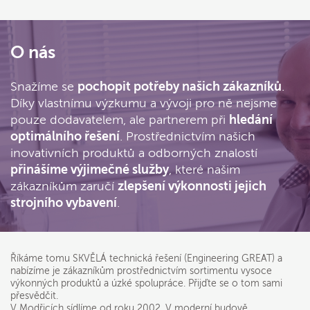
O nás
Snažíme se
pochopit potřeby našich zákazníků
.
Díky vlastnímu výzkumu a vývoji pro ně nejsme
pouze dodavatelem, ale partnerem při
hledání
optimálního řešení
. Prostřednictvím našich
inovativních produktů a odborných znalostí
přinášíme výjimečné služby
, které našim
zákazníkům zaručí
zlepšení výkonnosti jejich
strojního vybavení
.
Říkáme tomu SKVĚLÁ technická řešení (Engineering GREAT) a
nabízíme je zákazníkům prostřednictvím sortimentu vysoce
výkonných produktů a úzké spolupráce. Přijďte se o tom sami
přesvědčit.
V Modřicích sídlíme od roku 2002. V moderní budově