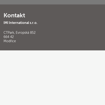
Kontakt
IMI International s.r.o.
CTPark, Evropská 852
664 42
Modřice