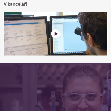
V kanceláři
Výrobní program
Víme, že vášní inženýrů je vytvářet zařízení pro
řešení nejnáročnějších technických problémů na
světě. Naše nápady, naši lidé, naše produkty, naše
služby, to vše slouží k tomu, aby se zařízení našich
zákazníků – a náš svět – pohybovaly rychleji,