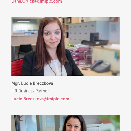
Dana.Orlicka@imiplc.com
Mgr. Lucie Breczková
HR Business Partner
Lucie.Breczkova@imiplc.com