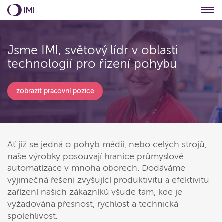
otevíráme v Brně další
Rosteme a
Jsme IMI, světový lídr v oblasti
budovu
.
technologií pro řízení pohybu
Přidáte se?
zobrazit pracovní pozice
Ať již se jedná o pohyb médií, nebo celých strojů,
naše výrobky posouvají hranice průmyslové
automatizace v mnoha oborech. Dodáváme
výjimečná řešení zvyšující produktivitu a efektivitu
zařízení našich zákazníků všude tam, kde je
vyžadována přesnost, rychlost a technická
spolehlivost.