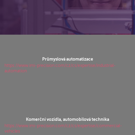
bezpečněji a efektivněji. Představte si ty možnosti,
když spojíme své síly...
Prozkoumejte náš úžasný svět...
Průmyslová automatizace
https://www.imi-precision.com/cz/cs/expertise/industrial-
automation
Komerční vozidla, automobilová technika
https://www.imi-precision.com/cz/cs/expertise/commercial-
vehicles