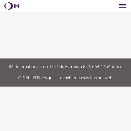
IMI International s.r.o. CTPark, Evropská 852, 664 42, Modřice
GDPR
| PUXdesign — rozhýbeme i váš
firemní web
.